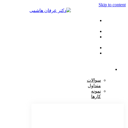
Skip to content
صفحه
اصلی
خدمات
مراقبت
ها
مقالات
تماس
با
ما
دکتر
هاشمی
سوالات
متداول
نمونه
کارها