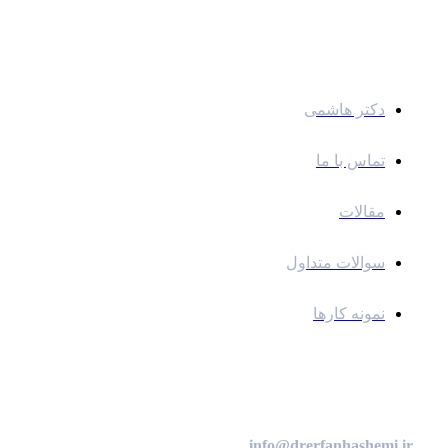
لینک های سریع
دکتر هاشمی
تماس با ما
مقالات
سوالات متداول
نمونه کارها
ارتباط با ما
info@drerfanhashemi.ir