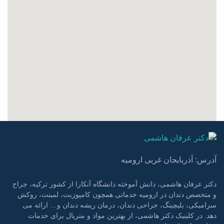
آدرس: آذربایجان غربی ارومیه
دکتر عرفان هاشمی، دانش آموخته دانشگاه آنکارا از کشور ترکیه، جراح
و متخصص دندان در ارومیه خدماتی همچون کامپوزیت، لمینت، روکش
سرامیکی، بلیچینگ، جراحی دندان، درمان ریشه دندان و… ارائه می
دهد. در کلینیک دکتر هاشمی، از بهترین مواد و متریال برای خدمات