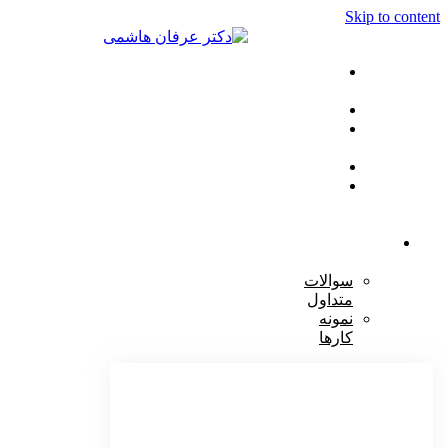
Skip to content
صفحه
اصلی
خدمات
مراقبت
ها
مقالات
تماس
با
ما
دکتر
هاشمی
سوالات
متداول
نمونه
کارها